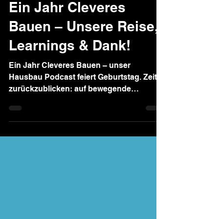
🎉 Hausbau Podcast:
Ein Jahr Cleveres
Bauen – Unsere Reise,
Learnings & Dank!
Ein Jahr Cleveres Bauen – unser
Hausbau Podcast feiert Geburtstag. Zeit,
zurückzublicken: auf bewegende
Geschichten, emotionale Momente,
großartige Gäste und all die wertvollen
Erfahrungen, die wir gemeinsam mit euch
sammeln durften. Diese Folge ist ein
persönlicher Rückblick, ein großes
Dankeschön und eine Liebeserklärung an
unsere Community.