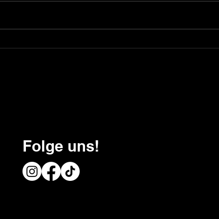
Baufinanzierung
Die 
vergleichen: Woran ihr
Haus
echte Unterschiede
Gara
erkennt!
vers
Folge uns!