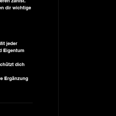
eren zahlst. 
n dir wichtige 
Mit jeder 
d Eigentum 
chützt dich 
re Ergänzung 