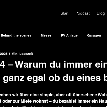
Start
Podcast
Blog
Behind the scenes
Messe
PV Anlage
Garagen
 2025
1 Min. Lesezeit
 4 – Warum du immer ei
, ganz egal ob du eines b
echen wir über eine simple, aber oft übersehene Wahr
t oder zur Miete wohnst – du bezahlst immer ein Hau