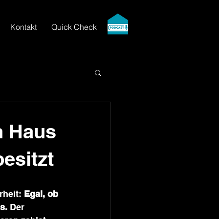
Kontakt
Quick Check
n Haus
esitzt
heit: 
Egal, ob 
s.
 Der 