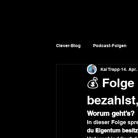
Clever-Blog
Podcast-Folgen
Kai Trapp
14. Apr.
💰 Folge
bezahlst
Worum geht’s?
In dieser Folge spr
du Eigentum besitz