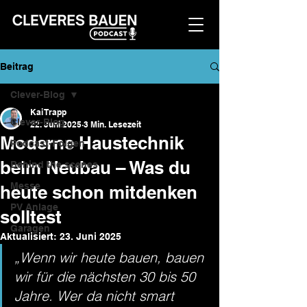
Beitrag
Clever-Blog
Kai Trapp
Clever-Blog
22. Juni 2025
3 Min. Lesezeit
Moderne Haustechnik
Podcast-Folgen
beim Neubau – Was du
Behind the scenes
Messe
heute schon mitdenken
PV Anlage
solltest
Garagen
Aktualisiert:
23. Juni 2025
„Wenn wir heute bauen, bauen 
wir für die nächsten 30 bis 50 
Jahre. Wer da nicht smart 