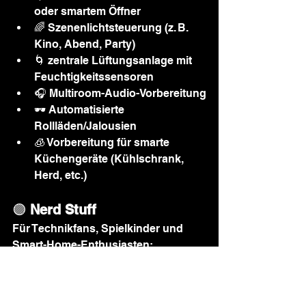
oder smartem Öffner
🌈 Szenenlichtsteuerung (z. B. 
Kino, Abend, Party)
🌀 zentrale Lüftungsanlage mit 
Feuchtigkeitssensoren
🎧 Multiroom-Audio-Vorbereitung
🕶️ Automatisierte 
Rollläden/Jalousien
🧊 Vorbereitung für smarte 
Küchengeräte (Kühlschrank, 
Herd, etc.)
🟣 
Nerd Stuff
Für Technikfans, Spielkinder und 
Smart-Home-Enthusiasten:
🤖 Sprachgesteuerte 
Haussteuerung (z. B. über GPT-
Plugins oder Home Assistant)