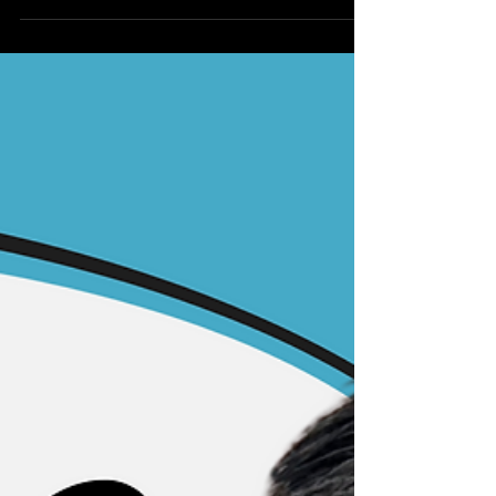
in der alten Wohnung, zahlt Miete oder
Kredit, und parallel laufen bereits die
Kosten fürs neue Haus. Diese
Doppelbelastung während der Bauzeit ist
für viele Familien eine echte
Herausforderung. Doch: Mit der richtigen
Strategie lässt sich der finanzielle und
mentale Druck deutlich reduzieren. In
dieser Podcastfolge sprechen wir genau
darüber: Wie entsteht die
Doppelbelastung überhaupt? Wie kann