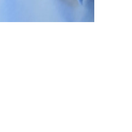
Kai Trapp
18. Mai
4 Min. Lesezeit
Neubau fertig… und
jetzt? Diese