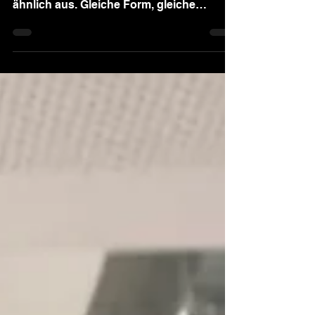
Vielleicht kennst du das: Viele Neubauten
sehen auf den ersten Blick ziemlich
ähnlich aus. Gleiche Form, gleiche
Fenster, gleiche Fassade. Aber genau das
muss nicht sein. Schon wenige
architektonische Extras können den
Unterschied machen zwischen „Wir
haben ein Haus gebaut“ und „Das ist
UNSER Zuhause“.