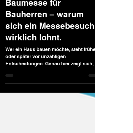
Baumesse für
Bauherren – warum
sich ein Messebesuch
wirklich lohnt.
Wer ein Haus bauen möchte, steht früher
oder später vor unzähligen
Entscheidungen. Genau hier zeigt sich,
warum eine Baumesse für Bauherren so
viel mehr ist als nur Stände, Broschüren
und Giveaways. In diesem Artikel zeigen
wir, warum eine Baumesse Sinn macht,
welche Vorteile sie bietet, was euch dort
erwartet und wie ihr euch optimal
vorbereitet, um das Maximum für euer
Bauprojekt mitzunehmen.